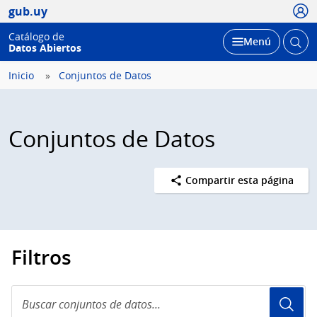
Usua
gub.uy
Catálogo de
Abrir
Desplegar
Menú
Datos Abiertos
busc
Inicio
Conjuntos de Datos
Conjuntos de Datos
Compartir esta página
Filtros
Buscar
conjuntos