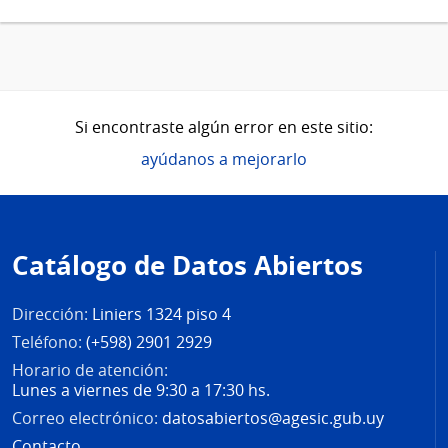
Si encontraste algún error en este sitio:
ayúdanos a mejorarlo
Pie
de
Catálogo de Datos Abiertos
página
Dirección:
Liniers 1324 piso 4
Teléfono:
(+598) 2901 2929
Horario de atención:
Lunes a viernes de 9:30 a 17:30 hs.
Correo electrónico:
datosabiertos@agesic.gub.uy
Contacto