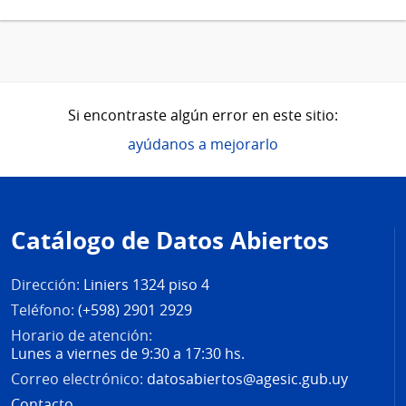
Si encontraste algún error en este sitio:
ayúdanos a mejorarlo
Pie
de
Catálogo de Datos Abiertos
página
Dirección:
Liniers 1324 piso 4
Teléfono:
(+598) 2901 2929
Horario de atención:
Lunes a viernes de 9:30 a 17:30 hs.
Correo electrónico:
datosabiertos@agesic.gub.uy
Contacto