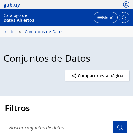
Usua
gub.uy
Catálogo de
Abrir
Desplegar
Menú
Datos Abiertos
busc
Inicio
Conjuntos de Datos
Conjuntos de Datos
Compartir esta página
Filtros
Buscar
conjuntos