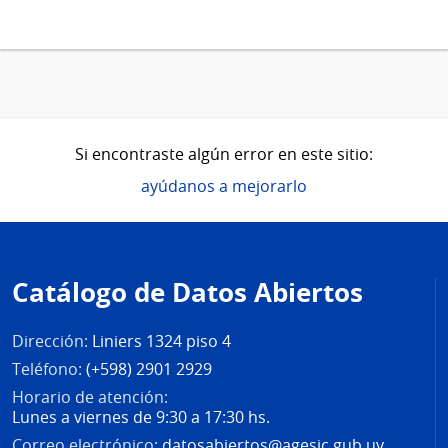
Si encontraste algún error en este sitio:
ayúdanos a mejorarlo
Pie
de
Catálogo de Datos Abiertos
página
Dirección:
Liniers 1324 piso 4
Teléfono:
(+598) 2901 2929
Horario de atención:
Lunes a viernes de 9:30 a 17:30 hs.
Correo electrónico:
datosabiertos@agesic.gub.uy