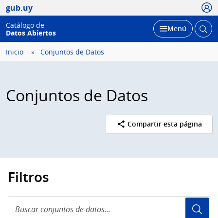
Usua
gub.uy
Catálogo de
Abrir
Desplegar
Menú
Datos Abiertos
busc
Inicio
Conjuntos de Datos
Conjuntos de Datos
Compartir esta página
Filtros
Buscar
conjuntos