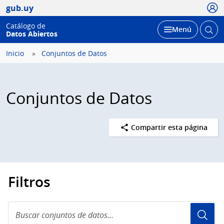
Usua
gub.uy
Catálogo de
Abrir
Desplegar
Menú
Datos Abiertos
busc
Inicio
Conjuntos de Datos
Conjuntos de Datos
Compartir esta página
Filtros
Buscar
conjuntos