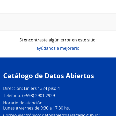
Si encontraste algún error en este sitio:
ayúdanos a mejorarlo
Pie
de
Catálogo de Datos Abiertos
página
Dirección:
Liniers 1324 piso 4
Teléfono:
(+598) 2901 2929
Horario de atención:
Lunes a viernes de 9:30 a 17:30 hs.
Correo electrónico:
datosabiertos@agesic.gub.uy