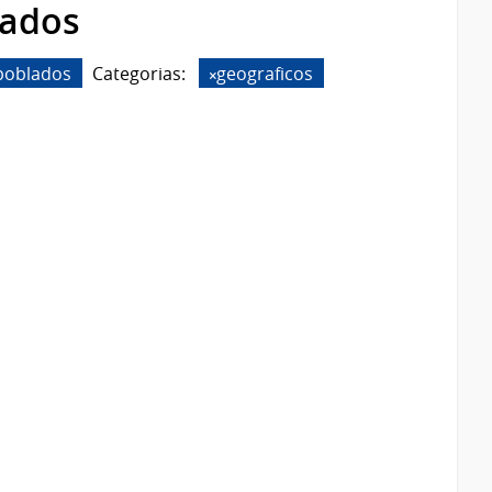
rados
poblados
Categorias:
geograficos