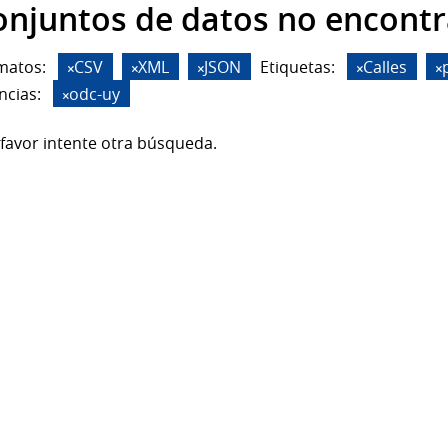
onjuntos de datos no encont
matos:
CSV
XML
JSON
Etiquetas:
Calles
ncias:
odc-uy
favor intente otra búsqueda.