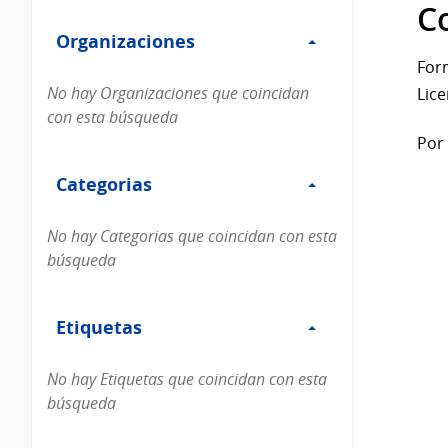
Filtro
datos...
C
Organizaciones
Organizaciones
For
No hay Organizaciones que coincidan
Lice
con esta búsqueda
Por 
Filtro
Categorias
Categorias
No hay Categorias que coincidan con esta
búsqueda
Filtro
Etiquetas
Etiquetas
No hay Etiquetas que coincidan con esta
búsqueda
Filtro