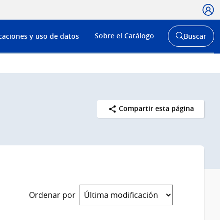
Usua
Menú
Sobre el Catálogo
caciones y uso de datos
Buscar
de
Abrir
buscador
navega
y
Compartir esta página
Ordenar por