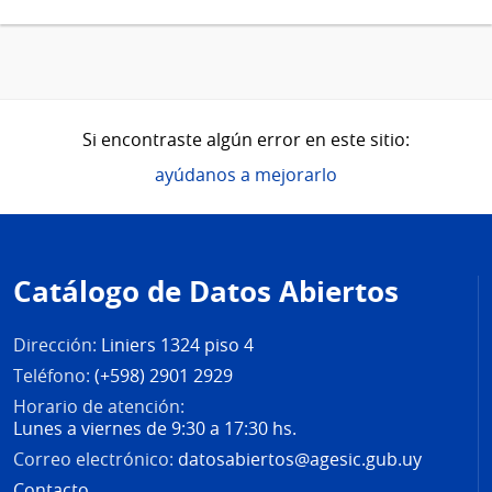
Si encontraste algún error en este sitio:
ayúdanos a mejorarlo
Pie
de
Catálogo de Datos Abiertos
página
Dirección:
Liniers 1324 piso 4
Teléfono:
(+598) 2901 2929
Horario de atención:
Lunes a viernes de 9:30 a 17:30 hs.
Correo electrónico:
datosabiertos@agesic.gub.uy
Contacto