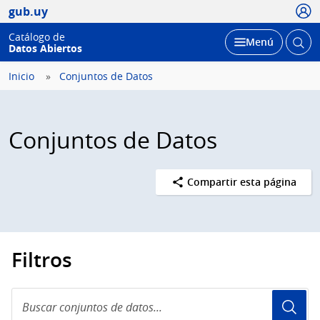
Usua
gub.uy
Catálogo de
Abrir
Desplegar
Menú
Datos Abiertos
busc
Inicio
Conjuntos de Datos
Conjuntos de Datos
Compartir esta página
Filtros
Buscar
conjuntos