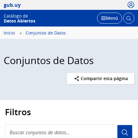
Usua
gub.uy
Catálogo de
Abrir
Desplegar
Menú
Datos Abiertos
busc
Inicio
Conjuntos de Datos
Conjuntos de Datos
Compartir esta página
Filtros
Buscar
conjuntos