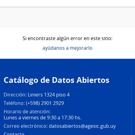
Si encontraste algún error en este sitio:
ayúdanos a mejorarlo
Pie
de
Catálogo de Datos Abiertos
página
Dirección:
Liniers 1324 piso 4
Teléfono:
(+598) 2901 2929
Horario de atención:
Lunes a viernes de 9:30 a 17:30 hs.
Correo electrónico:
datosabiertos@agesic.gub.uy
Contacto