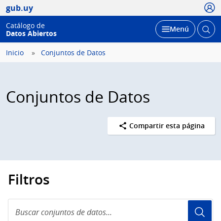
Usua
gub.uy
Catálogo de
Abrir
Desplegar
Menú
Datos Abiertos
busc
Inicio
Conjuntos de Datos
Conjuntos de Datos
Compartir esta página
Filtros
Buscar
conjuntos