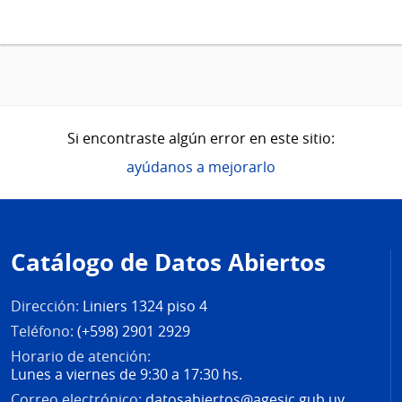
Si encontraste algún error en este sitio:
ayúdanos a mejorarlo
Pie
de
Catálogo de Datos Abiertos
página
Dirección:
Liniers 1324 piso 4
Teléfono:
(+598) 2901 2929
Horario de atención:
Lunes a viernes de 9:30 a 17:30 hs.
Correo electrónico:
datosabiertos@agesic.gub.uy