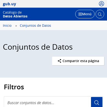
Usua
gub.uy
Catálogo de
Abrir
Desplegar
Menú
Datos Abiertos
busc
Inicio
Conjuntos de Datos
Conjuntos de Datos
Compartir esta página
Filtros
Buscar
conjuntos