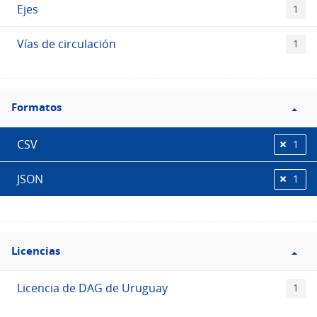
Ejes
1
Vías de circulación
1
Filtro
Formatos
Formatos
CSV
1
JSON
1
Filtro
Licencias
Licencias
Licencia de DAG de Uruguay
1