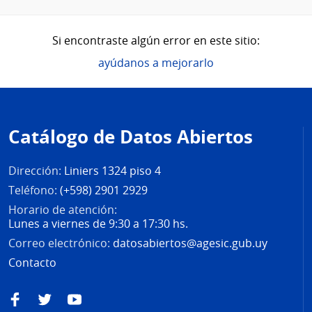
Si encontraste algún error en este sitio:
ayúdanos a mejorarlo
Pie
de
Catálogo de Datos Abiertos
página
Dirección:
Liniers 1324 piso 4
Teléfono:
(+598) 2901 2929
Horario de atención:
Lunes a viernes de 9:30 a 17:30 hs.
Correo electrónico:
datosabiertos@agesic.gub.uy
Contacto
Facebook
Twitter
YouTube