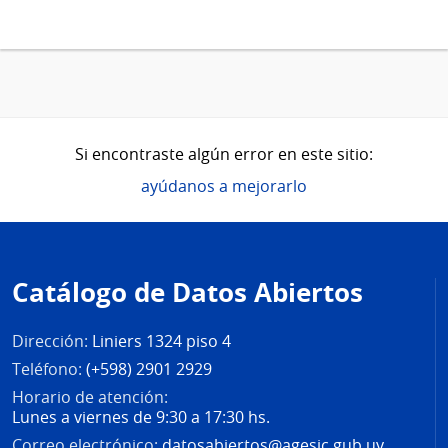
Si encontraste algún error en este sitio:
ayúdanos a mejorarlo
Pie
de
Catálogo de Datos Abiertos
página
Dirección:
Liniers 1324 piso 4
Teléfono:
(+598) 2901 2929
Horario de atención:
Lunes a viernes de 9:30 a 17:30 hs.
Correo electrónico:
datosabiertos@agesic.gub.uy