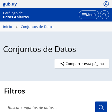
Usua
gub.uy
Catálogo de
Abrir
Desplegar
Menú
Datos Abiertos
busc
Inicio
Conjuntos de Datos
Conjuntos de Datos
Compartir esta página
Filtros
Buscar
conjuntos