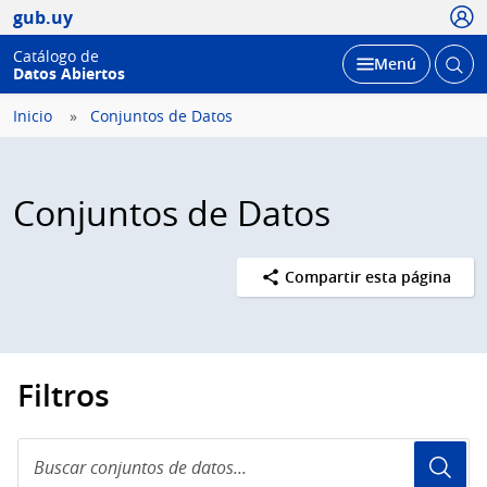
Usua
gub.uy
Catálogo de
Abrir
Desplegar
Menú
Datos Abiertos
busc
Inicio
Conjuntos de Datos
Conjuntos de Datos
Compartir esta página
Filtros
Buscar
conjuntos