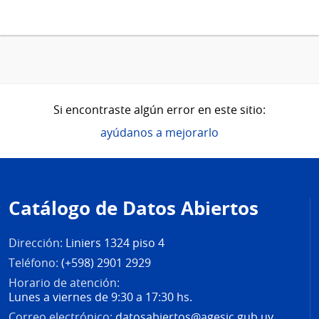
Si encontraste algún error en este sitio:
ayúdanos a mejorarlo
Pie
de
Catálogo de Datos Abiertos
página
Dirección:
Liniers 1324 piso 4
Teléfono:
(+598) 2901 2929
Horario de atención:
Lunes a viernes de 9:30 a 17:30 hs.
Correo electrónico:
datosabiertos@agesic.gub.uy