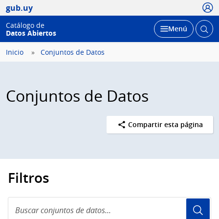
Usua
gub.uy
Catálogo de
Abrir
Desplegar
Menú
Datos Abiertos
busc
Inicio
Conjuntos de Datos
Conjuntos de Datos
Compartir esta página
Filtros
Buscar
conjuntos