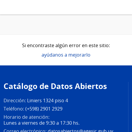
Si encontraste algún error en este sitio:
ayúdanos a mejorarlo
Pie
de
Catálogo de Datos Abiertos
página
Dirección:
Liniers 1324 piso 4
Teléfono:
(+598) 2901 2929
Horario de atención:
Lunes a viernes de 9:30 a 17:30 hs.
Correo electrónico:
datosabiertos@agesic.gub.uy