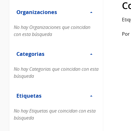
Filtro
datos...
C
Organizaciones
Organizaciones
Etiq
No hay Organizaciones que coincidan
Por 
con esta búsqueda
Filtro
Categorias
Categorias
No hay Categorias que coincidan con esta
búsqueda
Filtro
Etiquetas
Etiquetas
No hay Etiquetas que coincidan con esta
búsqueda
Filtro