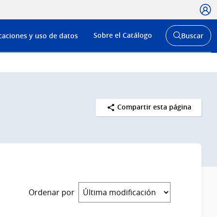
Usua
Menú
Sobre el Catálogo
caciones y uso de datos
Buscar
de
Abrir
buscador
navega
y
Compartir esta página
Ordenar por