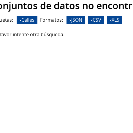
onjuntos de datos no encont
uetas:
Calles
Formatos:
JSON
CSV
XLS
favor intente otra búsqueda.