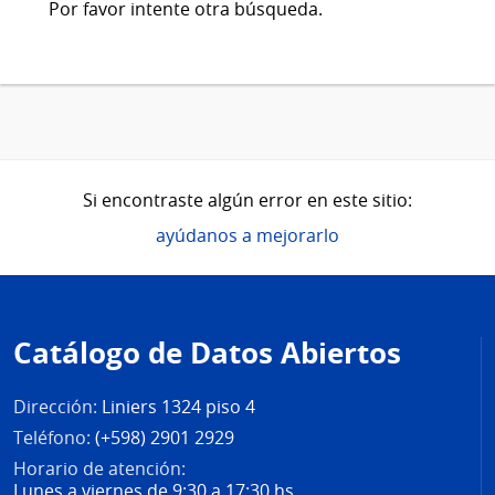
Por favor intente otra búsqueda.
Si encontraste algún error en este sitio:
ayúdanos a mejorarlo
Pie
de
Catálogo de Datos Abiertos
página
Dirección:
Liniers 1324 piso 4
Teléfono:
(+598) 2901 2929
Horario de atención:
Lunes a viernes de 9:30 a 17:30 hs.