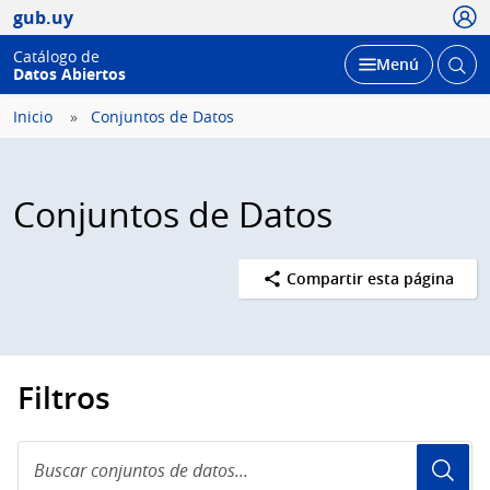
Usua
gub.uy
Catálogo de
Abrir
Desplegar
Menú
Datos Abiertos
busc
Inicio
Conjuntos de Datos
Conjuntos de Datos
Compartir esta página
Filtros
Buscar
conjuntos