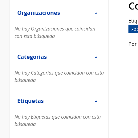
Filtro
datos...
C
Organizaciones
Organizaciones
Etiq
No hay Organizaciones que coincidan
o
con esta búsqueda
Por 
Filtro
Categorias
Categorias
No hay Categorias que coincidan con esta
búsqueda
Filtro
Etiquetas
Etiquetas
No hay Etiquetas que coincidan con esta
búsqueda
Filtro