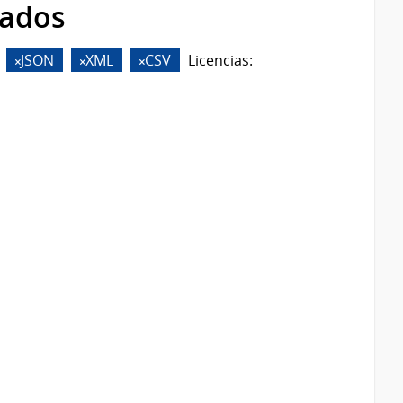
rados
JSON
XML
CSV
Licencias: