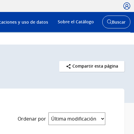
Usua
Menú
Sobre el Catálogo
caciones y uso de datos
Buscar
de
Abrir
buscador
navega
y
Compartir esta página
Ordenar por