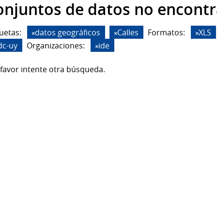
onjuntos de datos no encont
uetas:
datos geográficos
Calles
Formatos:
XLS
dc-uy
Organizaciones:
ide
favor intente otra búsqueda.