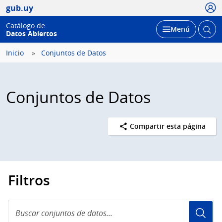
Usua
gub.uy
Catálogo de
Abrir
Desplegar
Menú
Datos Abiertos
busc
Inicio
Conjuntos de Datos
Conjuntos de Datos
Compartir esta página
Filtros
Buscar
conjuntos