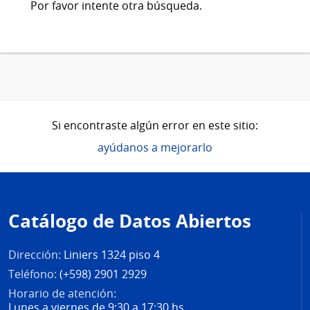
Por favor intente otra búsqueda.
Si encontraste algún error en este sitio:
ayúdanos a mejorarlo
Pie
de
Catálogo de Datos Abiertos
página
Dirección:
Liniers 1324 piso 4
Teléfono:
(+598) 2901 2929
Horario de atención:
Lunes a viernes de 9:30 a 17:30 hs.