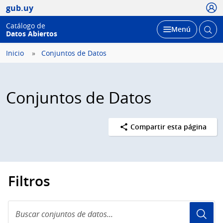
Usua
gub.uy
Catálogo de
Abrir
Desplegar
Menú
Datos Abiertos
busc
Inicio
Conjuntos de Datos
Conjuntos de Datos
Compartir esta página
Filtros
Buscar
conjuntos