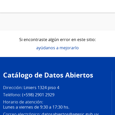
Si encontraste algún error en este sitio:
ayúdanos a mejorarlo
Pie
de
Catálogo de Datos Abiertos
página
Dirección:
Liniers 1324 piso 4
Teléfono:
(+598) 2901 2929
Horario de atención:
Lunes a viernes de 9:30 a 17:30 hs.
Correo electrónico:
datosabiertos@agesic.gub.uy