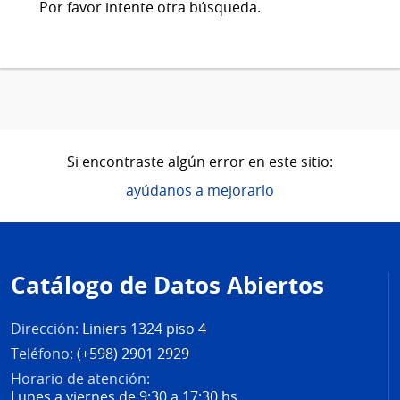
Por favor intente otra búsqueda.
Si encontraste algún error en este sitio:
ayúdanos a mejorarlo
Pie
de
Catálogo de Datos Abiertos
página
Dirección:
Liniers 1324 piso 4
Teléfono:
(+598) 2901 2929
Horario de atención:
Lunes a viernes de 9:30 a 17:30 hs.