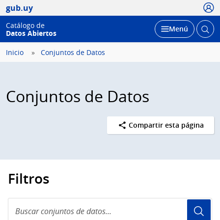
Usua
gub.uy
Catálogo de
Abrir
Desplegar
Menú
Datos Abiertos
busc
Inicio
Conjuntos de Datos
Conjuntos de Datos
Compartir esta página
Filtros
Buscar
conjuntos