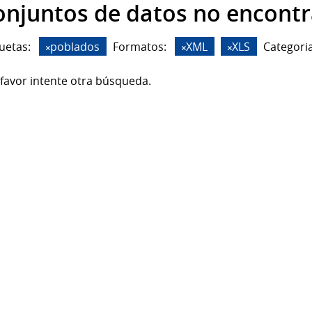
onjuntos de datos no encont
uetas:
poblados
Formatos:
XML
XLS
Categoria
favor intente otra búsqueda.