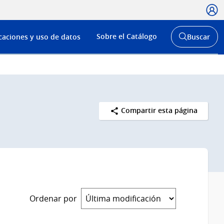
Usua
Menú
Sobre el Catálogo
caciones y uso de datos
Buscar
de
Abrir
buscador
navega
y
Compartir esta página
Ordenar por