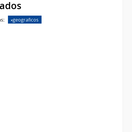
rados
s:
geograficos