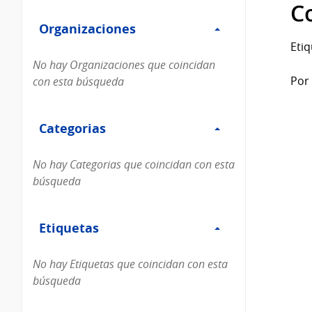
Filtro
datos...
C
Organizaciones
Organizaciones
Etiq
No hay Organizaciones que coincidan
Por 
con esta búsqueda
Filtro
Categorias
Categorias
No hay Categorias que coincidan con esta
búsqueda
Filtro
Etiquetas
Etiquetas
No hay Etiquetas que coincidan con esta
búsqueda
Filtro