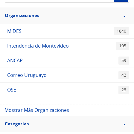
de
Filtro
datos...
Organizaciones
Organizaciones
MIDES
1840
Intendencia de Montevideo
105
ANCAP
59
Correo Uruguayo
42
OSE
23
Mostrar Más Organizaciones
Filtro
Categorias
Categorias