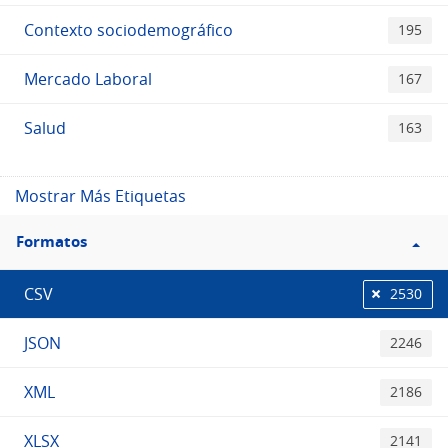
Contexto sociodemográfico
195
Mercado Laboral
167
Salud
163
Mostrar Más Etiquetas
Filtro
Formatos
Formatos
CSV
2530
JSON
2246
XML
2186
XLSX
2141