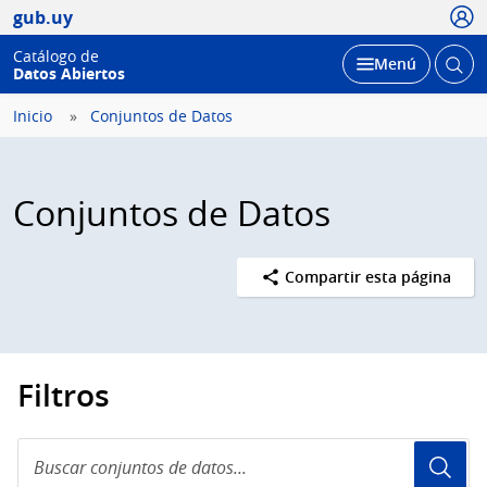
Usua
gub.uy
Catálogo de
Abrir
Desplegar
Menú
Datos Abiertos
busc
Inicio
Conjuntos de Datos
Conjuntos de Datos
Compartir esta página
Filtros
Buscar
conjuntos