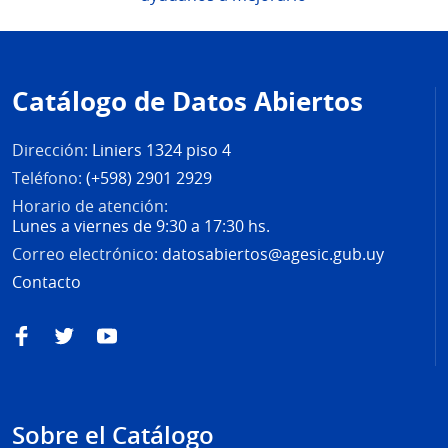
Pie
de
Catálogo de Datos Abiertos
página
Dirección:
Liniers 1324 piso 4
Teléfono:
(+598) 2901 2929
Horario de atención:
Lunes a viernes de 9:30 a 17:30 hs.
Correo electrónico:
datosabiertos@agesic.gub.uy
Contacto
Facebook
Twitter
YouTube
Sobre el Catálogo