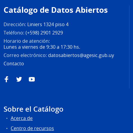
de
Catálogo de Datos Abiertos
página
Dirección:
Liniers 1324 piso 4
Teléfono:
(+598) 2901 2929
Horario de atención:
Lunes a viernes de 9:30 a 17:30 hs.
Correo electrónico:
datosabiertos@agesic.gub.uy
Contacto
Facebook
Twitter
YouTube
Sobre el Catálogo
Acerca de
Centro de recursos