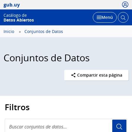
Usua
gub.uy
Catálogo de
Abrir
Desplegar
Menú
Datos Abiertos
busc
Inicio
Conjuntos de Datos
Conjuntos de Datos
Compartir esta página
Filtros
Buscar
conjuntos