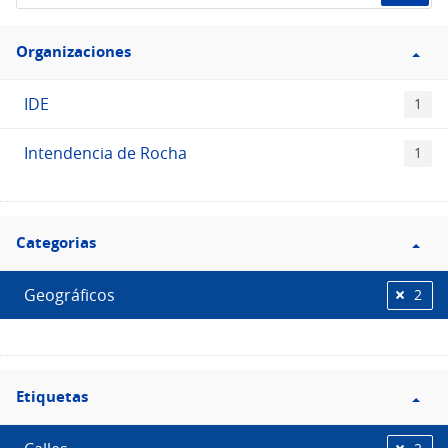
de
Filtro
datos...
Organizaciones
Organizaciones
IDE
1
Intendencia de Rocha
1
Filtro
Categorias
Categorias
Geográficos
2
Filtro
Etiquetas
Etiquetas