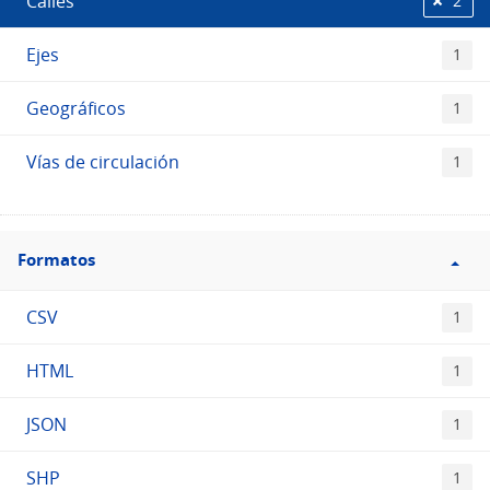
Calles
2
Ejes
1
Geográficos
1
Vías de circulación
1
Filtro
Formatos
Formatos
CSV
1
HTML
1
JSON
1
SHP
1