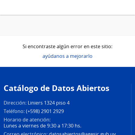
Si encontraste algún error en este sitio:
ayúdanos a mejorarlo
Pie
de
Catálogo de Datos Abiertos
página
Dirección:
Liniers 1324 piso 4
Teléfono:
(+598) 2901 2929
Horario de atención:
Lunes a viernes de 9:30 a 17:30 hs.
Correo electrónico:
datosabiertos@agesic.gub.uy