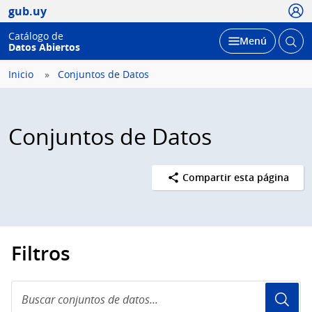
Usua
gub.uy
Catálogo de
Abrir
Desplegar
Menú
Datos Abiertos
busc
Inicio
Conjuntos de Datos
Conjuntos de Datos
Compartir esta página
Filtros
Buscar
conjuntos