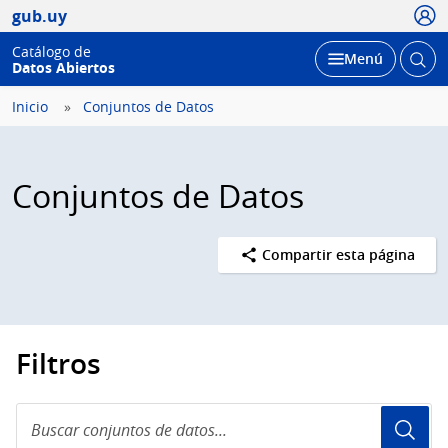
Usua
gub.uy
Catálogo de
Abrir
Desplegar
Menú
Datos Abiertos
busc
Inicio
Conjuntos de Datos
Conjuntos de Datos
Compartir esta página
Filtros
Buscar
conjuntos