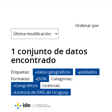
Ordenar por
1 conjunto de datos
encontrado
Etiquetas:
datos geográficos
poblados
Formatos:
JSON
Categorias:
Geográficos
Licencias:
Licencia de DAG de Uruguay