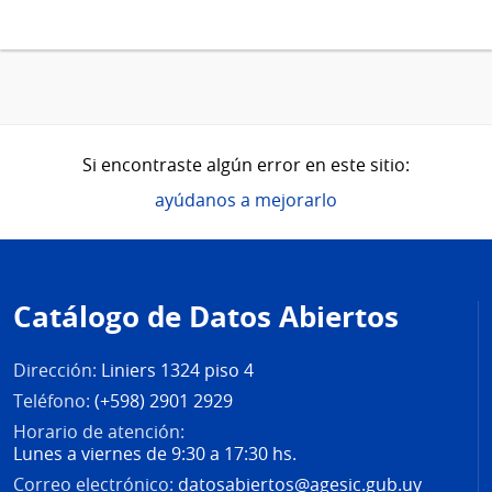
Si encontraste algún error en este sitio:
ayúdanos a mejorarlo
Pie
de
Catálogo de Datos Abiertos
página
Dirección:
Liniers 1324 piso 4
Teléfono:
(+598) 2901 2929
Horario de atención:
Lunes a viernes de 9:30 a 17:30 hs.
Correo electrónico:
datosabiertos@agesic.gub.uy