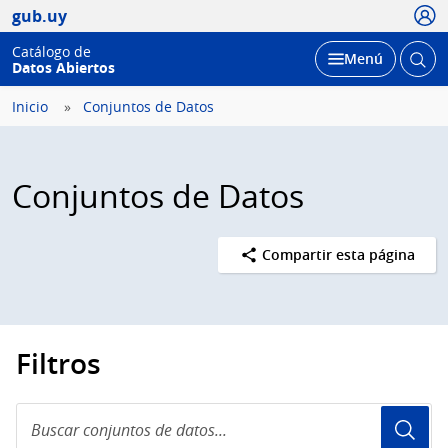
Usua
gub.uy
Catálogo de
Abrir
Desplegar
Menú
Datos Abiertos
busc
Inicio
Conjuntos de Datos
Conjuntos de Datos
Compartir esta página
Filtros
Buscar
conjuntos