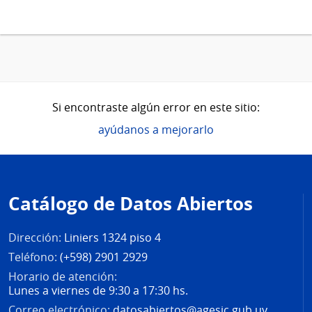
Si encontraste algún error en este sitio:
ayúdanos a mejorarlo
Pie
de
Catálogo de Datos Abiertos
página
Dirección:
Liniers 1324 piso 4
Teléfono:
(+598) 2901 2929
Horario de atención:
Lunes a viernes de 9:30 a 17:30 hs.
Correo electrónico:
datosabiertos@agesic.gub.uy