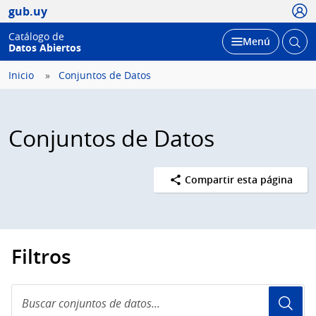
Usua
gub.uy
Catálogo de
Abrir
Desplegar
Menú
Datos Abiertos
busc
Inicio
Conjuntos de Datos
Conjuntos de Datos
Compartir esta página
Filtros
Buscar
conjuntos