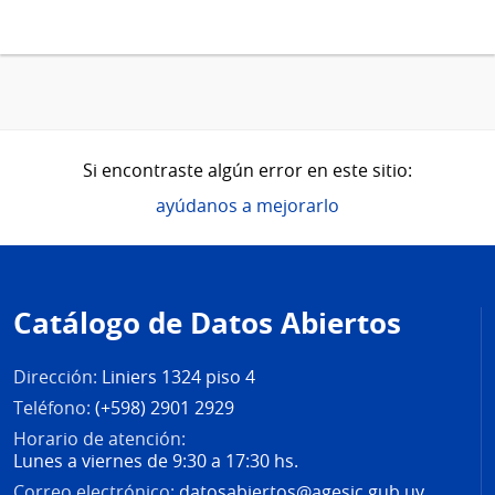
Si encontraste algún error en este sitio:
ayúdanos a mejorarlo
Pie
de
Catálogo de Datos Abiertos
página
Dirección:
Liniers 1324 piso 4
Teléfono:
(+598) 2901 2929
Horario de atención:
Lunes a viernes de 9:30 a 17:30 hs.
Correo electrónico:
datosabiertos@agesic.gub.uy