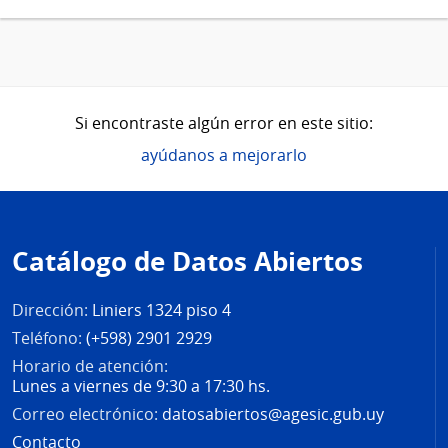
Si encontraste algún error en este sitio:
ayúdanos a mejorarlo
Pie
de
Catálogo de Datos Abiertos
página
Dirección:
Liniers 1324 piso 4
Teléfono:
(+598) 2901 2929
Horario de atención:
Lunes a viernes de 9:30 a 17:30 hs.
Correo electrónico:
datosabiertos@agesic.gub.uy
Contacto