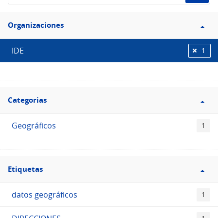
de
Filtro
datos...
Organizaciones
Organizaciones
IDE
1
Filtro
Categorias
Categorias
Geográficos
1
Filtro
Etiquetas
Etiquetas
datos geográficos
1