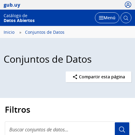
Usua
gub.uy
Catálogo de
Abrir
Desplegar
Menú
Datos Abiertos
busc
Inicio
Conjuntos de Datos
Conjuntos de Datos
Compartir esta página
Filtros
Buscar
conjuntos