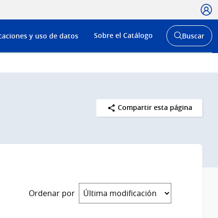
Usua
Menú
Sobre el Catálogo
caciones y uso de datos
Buscar
de
Abrir
buscador
navega
y
Compartir esta página
Ordenar por