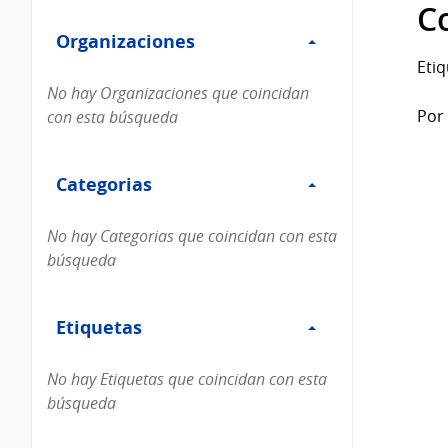
Filtro
datos...
C
Organizaciones
Organizaciones
Etiq
No hay Organizaciones que coincidan
Por 
con esta búsqueda
Filtro
Categorias
Categorias
No hay Categorias que coincidan con esta
búsqueda
Filtro
Etiquetas
Etiquetas
No hay Etiquetas que coincidan con esta
búsqueda
Filtro