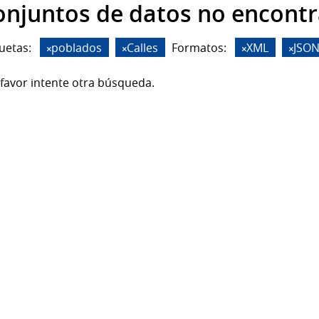
onjuntos de datos no encont
uetas:
poblados
Calles
Formatos:
XML
JSO
favor intente otra búsqueda.