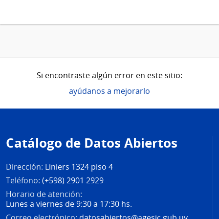
Si encontraste algún error en este sitio:
ayúdanos a mejorarlo
Pie
de
Catálogo de Datos Abiertos
página
Dirección:
Liniers 1324 piso 4
Teléfono:
(+598) 2901 2929
Horario de atención:
Lunes a viernes de 9:30 a 17:30 hs.
Correo electrónico:
datosabiertos@agesic.gub.uy