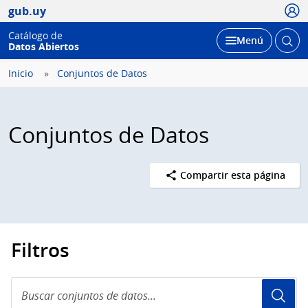
Usua
gub.uy
Catálogo de
Abrir
Desplegar
Menú
Datos Abiertos
busc
Inicio
Conjuntos de Datos
Conjuntos de Datos
Compartir esta página
Filtros
Buscar
conjuntos