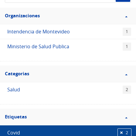
de
Filtro
datos...
Organizaciones
Organizaciones
Intendencia de Montevideo
1
Ministerio de Salud Publica
1
Filtro
Categorias
Categorias
Salud
2
Filtro
Etiquetas
Etiquetas
Covid
2