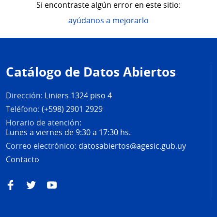
Si encontraste algún error en este sitio:
ayúdanos a mejorarlo
Pie
de
Catálogo de Datos Abiertos
página
Dirección:
Liniers 1324 piso 4
Teléfono:
(+598) 2901 2929
Horario de atención:
Lunes a viernes de 9:30 a 17:30 hs.
Correo electrónico:
datosabiertos@agesic.gub.uy
Contacto
Facebook
Twitter
YouTube