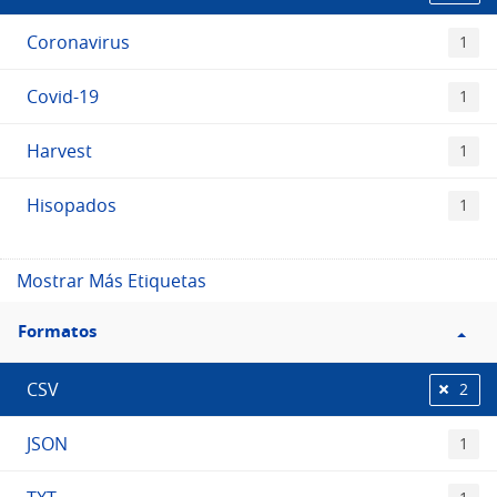
Coronavirus
1
Covid-19
1
Harvest
1
Hisopados
1
Mostrar Más Etiquetas
Filtro
Formatos
Formatos
CSV
2
JSON
1