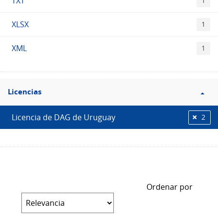
TXT
1
XLSX
1
XML
1
Filtro
Licencias
Licencias
Licencia de DAG de Uruguay
2
Ordenar por