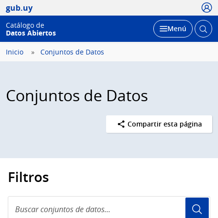
Usua
gub.uy
Catálogo de
Abrir
Desplegar
Menú
Datos Abiertos
busc
Inicio
Conjuntos de Datos
Conjuntos de Datos
Compartir esta página
Filtros
Buscar
conjuntos