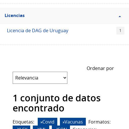
Filtro
Licencias
Licencias
Licencia de DAG de Uruguay
1
Ordenar por
1 conjunto de datos
encontrado
Etiquetas:
Covid
Vacunas
Formatos: