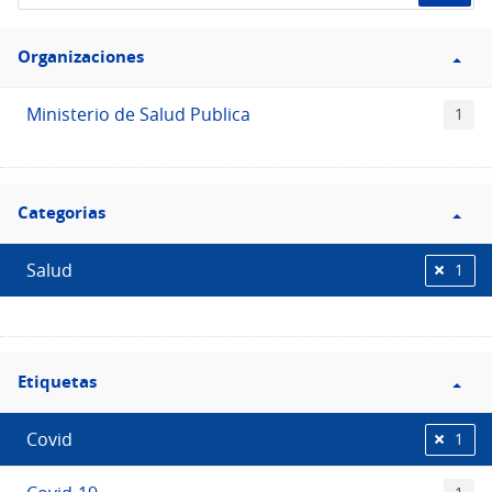
de
Filtro
datos...
Organizaciones
Organizaciones
Ministerio de Salud Publica
1
Filtro
Categorias
Categorias
Salud
1
Filtro
Etiquetas
Etiquetas
Covid
1