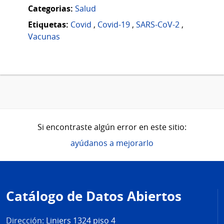
Categorias:
Salud
Etiquetas:
Covid
,
Covid-19
,
SARS-CoV-2
,
Vacunas
Si encontraste algún error en este sitio:
ayúdanos a mejorarlo
Pie
de
Catálogo de Datos Abiertos
página
Dirección:
Liniers 1324 piso 4