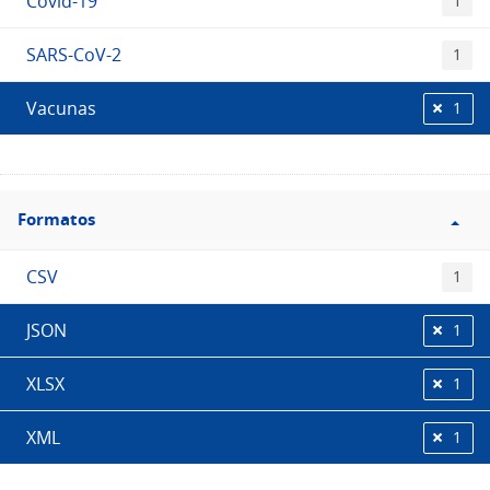
Covid-19
1
SARS-CoV-2
1
Vacunas
1
Filtro
Formatos
Formatos
CSV
1
JSON
1
XLSX
1
XML
1