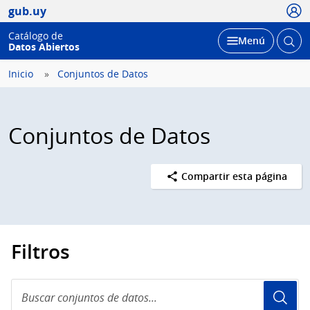
Usua
gub.uy
Catálogo de
Abrir
Desplegar
Menú
Datos Abiertos
busc
Inicio
Conjuntos de Datos
Conjuntos de Datos
Compartir esta página
Filtros
Buscar
conjuntos