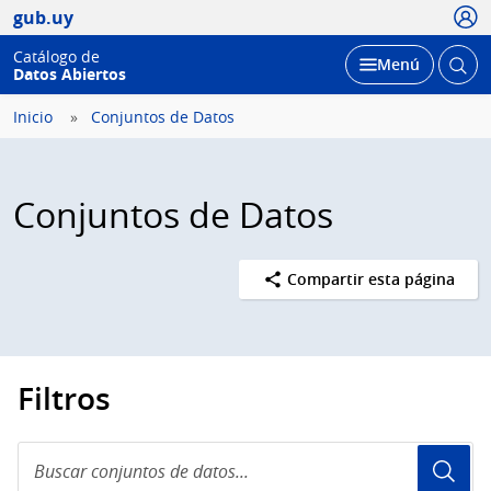
Usua
gub.uy
Catálogo de
Abrir
Desplegar
Menú
Datos Abiertos
busc
Inicio
Conjuntos de Datos
Conjuntos de Datos
Compartir esta página
Filtros
Buscar
conjuntos