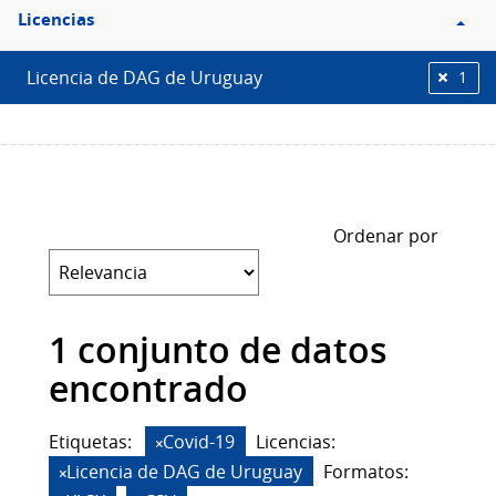
Filtro
Licencias
Licencias
Licencia de DAG de Uruguay
1
Ordenar por
1 conjunto de datos
encontrado
Etiquetas:
Covid-19
Licencias:
Licencia de DAG de Uruguay
Formatos: