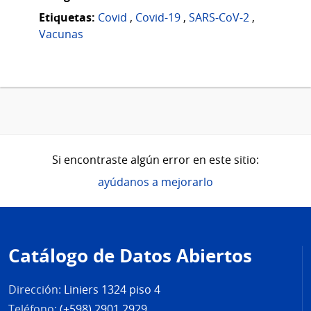
Etiquetas:
Covid
,
Covid-19
,
SARS-CoV-2
,
Vacunas
Si encontraste algún error en este sitio:
ayúdanos a mejorarlo
Pie
de
Catálogo de Datos Abiertos
página
Dirección:
Liniers 1324 piso 4
Teléfono:
(+598) 2901 2929