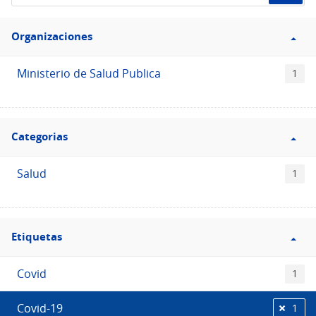
de
Filtro
datos...
Organizaciones
Organizaciones
Ministerio de Salud Publica
1
Filtro
Categorias
Categorias
Salud
1
Filtro
Etiquetas
Etiquetas
Covid
1
Covid-19
1