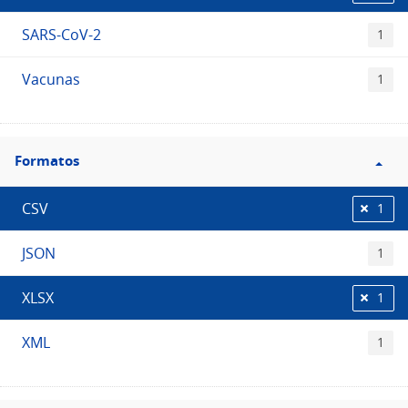
SARS-CoV-2
1
Vacunas
1
Filtro
Formatos
Formatos
CSV
1
JSON
1
XLSX
1
XML
1