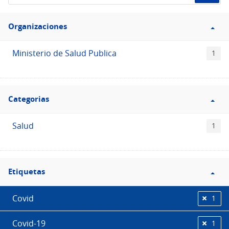
de
Filtro
datos...
Organizaciones
Organizaciones
Ministerio de Salud Publica
1
Filtro
Categorias
Categorias
Salud
1
Filtro
Etiquetas
Etiquetas
Covid
1
Covid-19
1