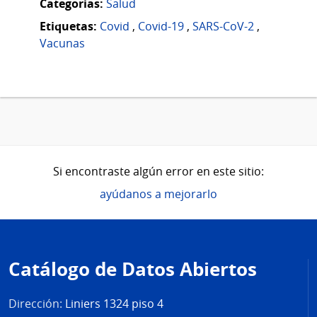
Categorias:
Salud
Etiquetas:
Covid
,
Covid-19
,
SARS-CoV-2
,
Vacunas
Si encontraste algún error en este sitio:
ayúdanos a mejorarlo
Pie
de
Catálogo de Datos Abiertos
página
Dirección:
Liniers 1324 piso 4