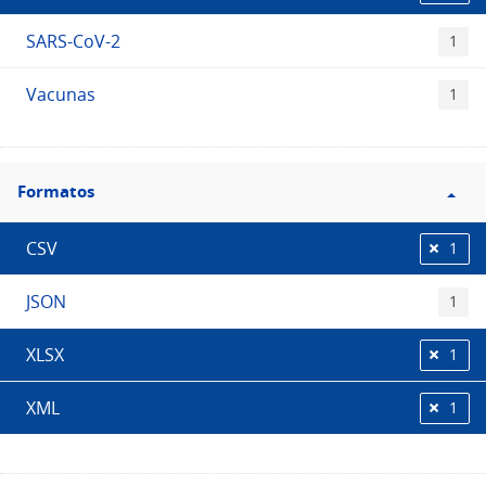
SARS-CoV-2
1
Vacunas
1
Filtro
Formatos
Formatos
CSV
1
JSON
1
XLSX
1
XML
1