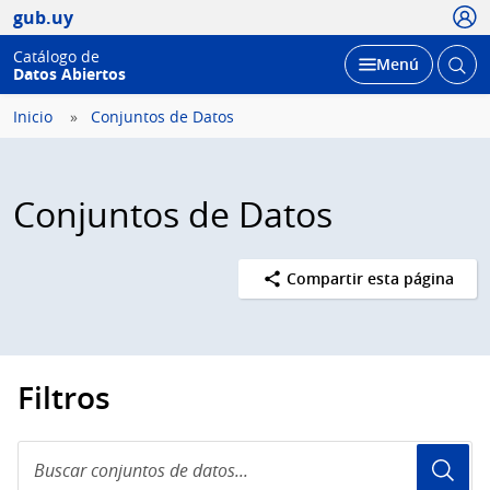
Usua
gub.uy
Catálogo de
Abrir
Desplegar
Menú
Datos Abiertos
busc
Inicio
Conjuntos de Datos
Conjuntos de Datos
Compartir esta página
Filtros
Buscar
conjuntos