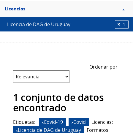
Filtro
Licencias
Licencias
Licencia de DAG de Uruguay
1
Ordenar por
1 conjunto de datos
encontrado
Etiquetas:
Covid-19
Covid
Licencias:
Licencia de DAG de Uruguay
Formatos: