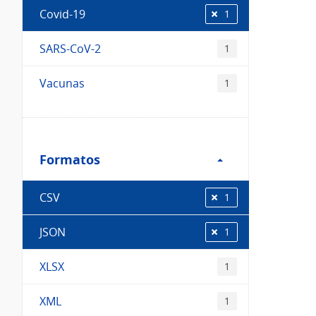
Covid-19
1
SARS-CoV-2
1
Vacunas
1
Filtro
Formatos
Formatos
CSV
1
JSON
1
XLSX
1
XML
1