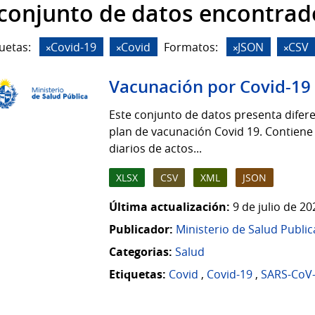
 conjunto de datos encontrad
uetas:
Covid-19
Covid
Formatos:
JSON
CSV
Vacunación por Covid-19
Este conjunto de datos presenta difere
plan de vacunación Covid 19. Contiene
diarios de actos...
XLSX
CSV
XML
JSON
Última actualización:
9 de julio de 2
Publicador:
Ministerio de Salud Public
Categorias:
Salud
Etiquetas:
Covid
,
Covid-19
,
SARS-CoV