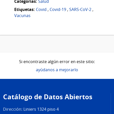
Categorias:
Salud
Etiquetas:
Covid
,
Covid-19
,
SARS-CoV-2
,
Vacunas
Si encontraste algún error en este sitio:
ayúdanos a mejorarlo
Pie
de
Catálogo de Datos Abiertos
página
Dirección:
Liniers 1324 piso 4