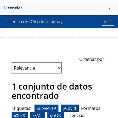
Filtro
Licencias
Licencias
Licencia de DAG de Uruguay
1
Ordenar por
1 conjunto de datos
encontrado
Etiquetas:
Covid-19
Covid
Formatos:
XLSX
XML
JSON
Licencias: