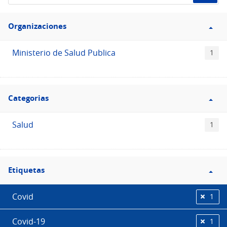
de
Filtro
datos...
Organizaciones
Organizaciones
Ministerio de Salud Publica
1
Filtro
Categorias
Categorias
Salud
1
Filtro
Etiquetas
Etiquetas
Covid
1
Covid-19
1