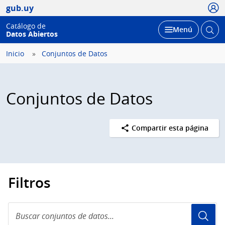
Usua
gub.uy
Catálogo de
Abrir
Desplegar
Menú
Datos Abiertos
busc
Inicio
Conjuntos de Datos
Conjuntos de Datos
Compartir esta página
Filtros
Buscar
conjuntos