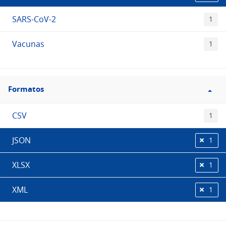
SARS-CoV-2
1
Vacunas
1
Filtro
Formatos
Formatos
CSV
1
JSON
1
XLSX
1
XML
1