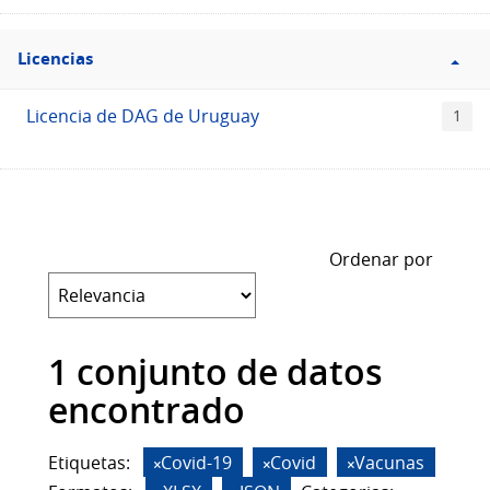
Filtro
Licencias
Licencias
Licencia de DAG de Uruguay
1
Ordenar por
1 conjunto de datos
encontrado
Etiquetas:
Covid-19
Covid
Vacunas