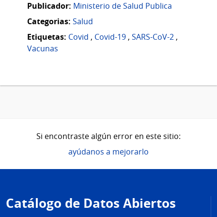
Publicador:
Ministerio de Salud Publica
Categorias:
Salud
Etiquetas:
Covid
,
Covid-19
,
SARS-CoV-2
,
Vacunas
Si encontraste algún error en este sitio:
ayúdanos a mejorarlo
Pie
de
Catálogo de Datos Abiertos
página