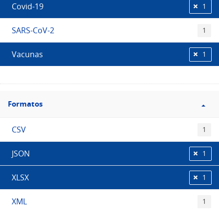
Covid-19
1
SARS-CoV-2
1
Vacunas
1
Filtro
Formatos
Formatos
CSV
1
JSON
1
XLSX
1
XML
1