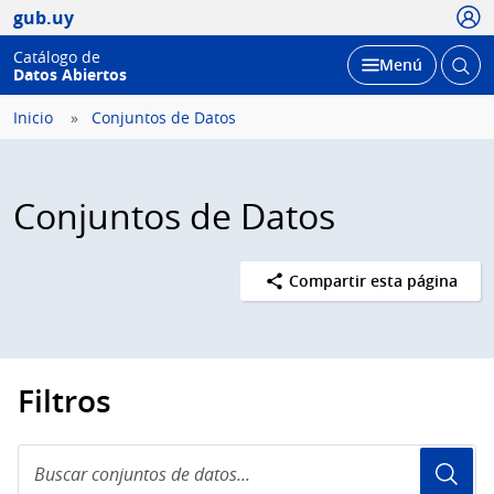
Usua
gub.uy
Catálogo de
Abrir
Desplegar
Menú
Datos Abiertos
busc
Inicio
Conjuntos de Datos
Conjuntos de Datos
Compartir esta página
Filtros
Buscar
conjuntos