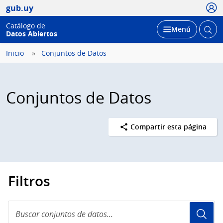
Usua
gub.uy
Catálogo de
Abrir
Desplegar
Menú
Datos Abiertos
busc
Inicio
Conjuntos de Datos
Conjuntos de Datos
Compartir esta página
Filtros
Buscar
conjuntos