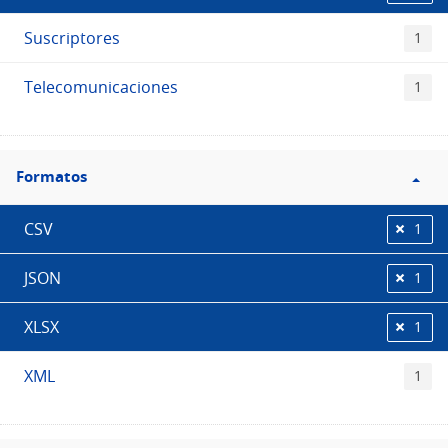
Suscriptores
1
Telecomunicaciones
1
Filtro
Formatos
Formatos
CSV
1
JSON
1
XLSX
1
XML
1