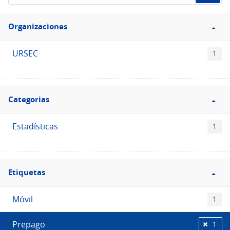
de
Filtro
datos...
Organizaciones
Organizaciones
URSEC
1
Filtro
Categorias
Categorias
Estadísticas
1
Filtro
Etiquetas
Etiquetas
Móvil
1
Prepago
1