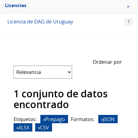
Filtro
Licencias
Licencias
Licencia de DAG de Uruguay
1
Ordenar por
1 conjunto de datos
encontrado
Etiquetas:
Prepago
Formatos:
JSON
XLSX
CSV