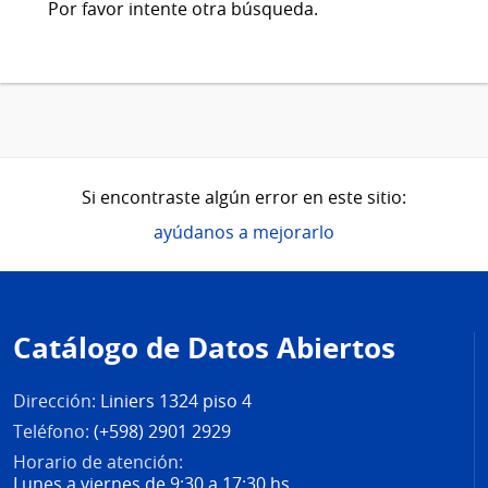
Por favor intente otra búsqueda.
Si encontraste algún error en este sitio:
ayúdanos a mejorarlo
Pie
de
Catálogo de Datos Abiertos
página
Dirección:
Liniers 1324 piso 4
Teléfono:
(+598) 2901 2929
Horario de atención:
Lunes a viernes de 9:30 a 17:30 hs.