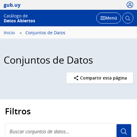
Usua
gub.uy
Catálogo de
Abrir
Desplegar
Menú
Datos Abiertos
busc
Inicio
Conjuntos de Datos
Conjuntos de Datos
Compartir esta página
Filtros
Buscar
conjuntos