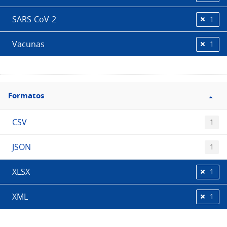
SARS-CoV-2
1
Vacunas
1
Filtro
Formatos
Formatos
CSV
1
JSON
1
XLSX
1
XML
1