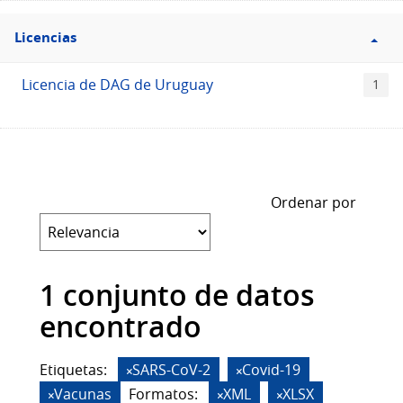
Filtro
Licencias
Licencias
Licencia de DAG de Uruguay
1
Ordenar por
1 conjunto de datos
encontrado
Etiquetas:
SARS-CoV-2
Covid-19
Vacunas
Formatos:
XML
XLSX