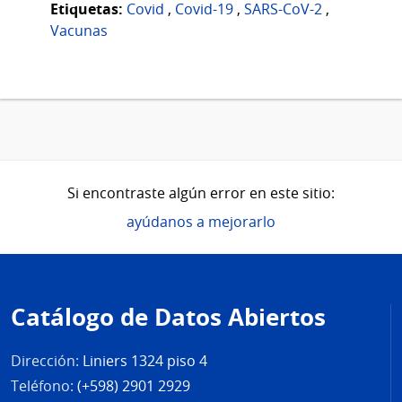
Etiquetas:
Covid
,
Covid-19
,
SARS-CoV-2
,
Vacunas
Si encontraste algún error en este sitio:
ayúdanos a mejorarlo
Pie
de
Catálogo de Datos Abiertos
página
Dirección:
Liniers 1324 piso 4
Teléfono:
(+598) 2901 2929