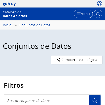
Usua
gub.uy
Catálogo de
Abrir
Desplegar
Menú
Datos Abiertos
busc
Inicio
Conjuntos de Datos
Conjuntos de Datos
Compartir esta página
Filtros
Buscar
conjuntos