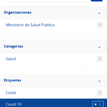
de
Filtro
datos...
Organizaciones
Organizaciones
Ministerio de Salud Publica
1
Filtro
Categorias
Categorias
Salud
1
Filtro
Etiquetas
Etiquetas
Covid
1
Covid-19
1