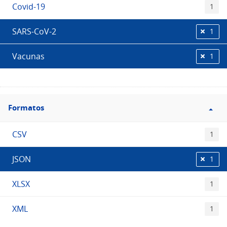
Covid-19
1
SARS-CoV-2
1
Vacunas
1
Filtro
Formatos
Formatos
CSV
1
JSON
1
XLSX
1
XML
1