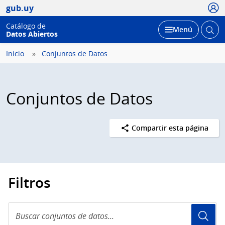
Usua
gub.uy
Catálogo de
Abrir
Desplegar
Menú
Datos Abiertos
busc
Inicio
Conjuntos de Datos
Conjuntos de Datos
Compartir esta página
Filtros
Buscar
conjuntos