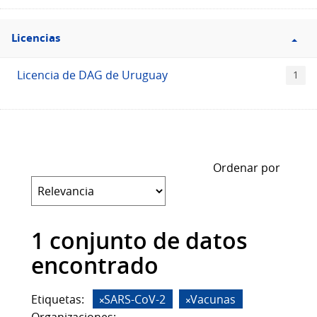
Filtro
Licencias
Licencias
Licencia de DAG de Uruguay
1
Ordenar por
1 conjunto de datos
encontrado
Etiquetas:
SARS-CoV-2
Vacunas