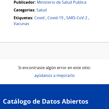
Publicador:
Ministerio de Salud Publica
Categorias:
Salud
Etiquetas:
Covid
,
Covid-19
,
SARS-CoV-2
,
Vacunas
Si encontraste algún error en este sitio:
ayúdanos a mejorarlo
Pie
de
Catálogo de Datos Abiertos
página