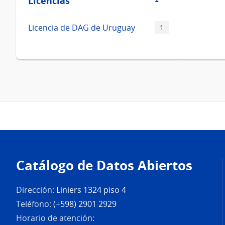
Licencias
Licencias
Licencia de DAG de Uruguay
1
Pie
de
Catálogo de Datos Abiertos
página
Dirección:
Liniers 1324 piso 4
Teléfono:
(+598) 2901 2929
Horario de atención: