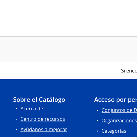
Si enco
Sobre el Catálogo
Acceso por per
Acerca de
Conjuntos de 
Centro de recursos
Organizacione
Ayúdanos a mejorar
Categorias