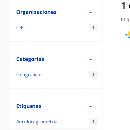
Filtro
datos...
1
Organizaciones
Organizaciones
Etiq
IDE
1
Filtro
Categorias
Categorias
Geográficos
1
Filtro
Etiquetas
Etiquetas
Aerofotogrametría
1