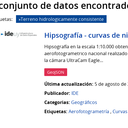
 conjunto de datos encontrad
uetas:
Terreno hidrologicamente consistente
Hipsografía - curvas de n
Hipsografía en la escala 1:10.000 obt
aerofotogrametrico nacional realizado 
la cámara UltraCam Eagle...
GeoJSON
Última actualización:
5 de agosto de 
Publicador:
IDE
Categorias:
Geográficos
Etiquetas:
Aerofotogrametría
,
Curvas 