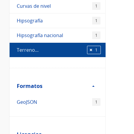
Curvas de nivel
1
Hipsografía
1
Hipsografía nacional
1
Terreno...
1
Filtro
Formatos
Formatos
GeoJSON
1
Filtro