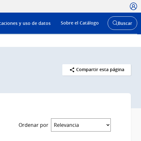
Usua
Menú
Sobre el Catálogo
caciones y uso de datos
Buscar
de
Abrir
buscador
navega
y
Compartir esta página
Ordenar por