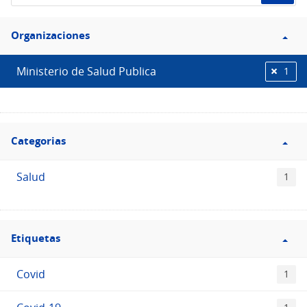
de
Filtro
datos...
Organizaciones
Organizaciones
Ministerio de Salud Publica
1
Filtro
Categorias
Categorias
Salud
1
Filtro
Etiquetas
Etiquetas
Covid
1