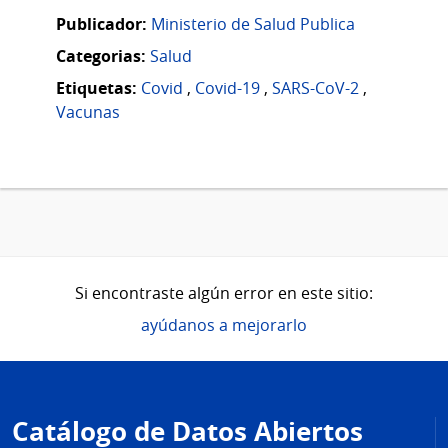
Publicador:
Ministerio de Salud Publica
Categorias:
Salud
Etiquetas:
Covid
,
Covid-19
,
SARS-CoV-2
,
Vacunas
Si encontraste algún error en este sitio:
ayúdanos a mejorarlo
Pie
de
Catálogo de Datos Abiertos
página