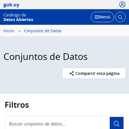
Usua
gub.uy
Catálogo de
Abrir
Desplegar
Menú
Datos Abiertos
busc
Inicio
Conjuntos de Datos
Conjuntos de Datos
Compartir esta página
Filtros
Buscar
conjuntos