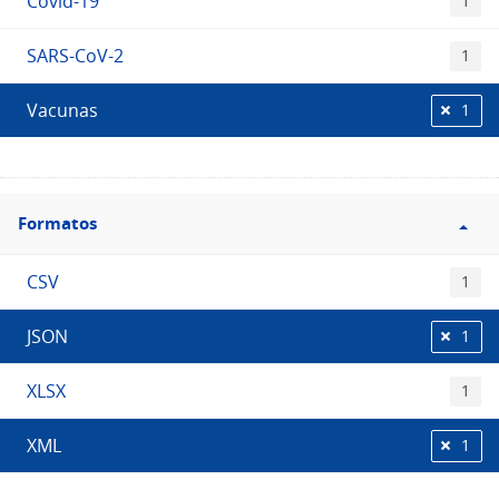
Covid-19
1
SARS-CoV-2
1
Vacunas
1
Filtro
Formatos
Formatos
CSV
1
JSON
1
XLSX
1
XML
1