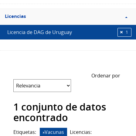
Filtro
Licencias
Licencias
Licencia de DAG de Uruguay
1
Ordenar por
1 conjunto de datos
encontrado
Etiquetas:
Vacunas
Licencias: