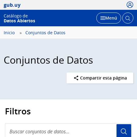
Usua
gub.uy
Catálogo de
Abrir
Desplegar
Menú
Datos Abiertos
busc
Inicio
Conjuntos de Datos
Conjuntos de Datos
Compartir esta página
Filtros
Buscar
conjuntos