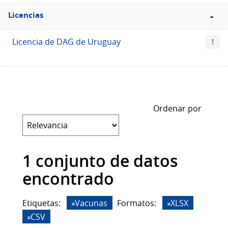
Filtro
Licencias
Licencias
Licencia de DAG de Uruguay
1
Ordenar por
1 conjunto de datos
encontrado
Etiquetas:
Vacunas
Formatos:
XLSX
CSV