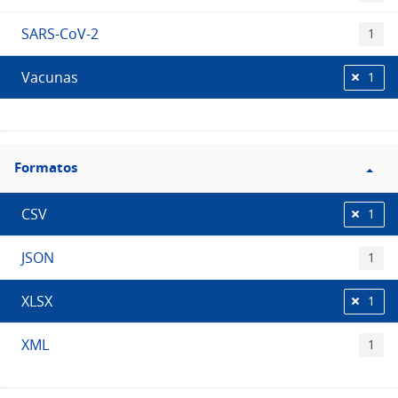
SARS-CoV-2
1
Vacunas
1
Filtro
Formatos
Formatos
CSV
1
JSON
1
XLSX
1
XML
1