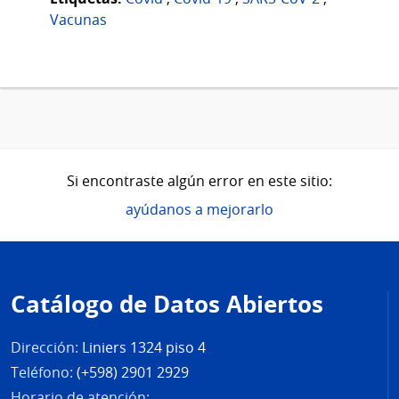
Vacunas
Si encontraste algún error en este sitio:
ayúdanos a mejorarlo
Pie
de
Catálogo de Datos Abiertos
página
Dirección:
Liniers 1324 piso 4
Teléfono:
(+598) 2901 2929
Horario de atención: