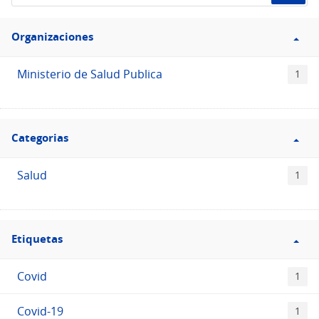
de
Filtro
datos...
Organizaciones
Organizaciones
Ministerio de Salud Publica
1
Filtro
Categorias
Categorias
Salud
1
Filtro
Etiquetas
Etiquetas
Covid
1
Covid-19
1