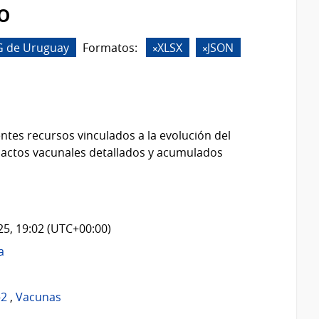
o
G de Uruguay
Formatos:
XLSX
JSON
ntes recursos vinculados a la evolución del
 actos vacunales detallados y acumulados
025, 19:02 (UTC+00:00)
a
-2
,
Vacunas