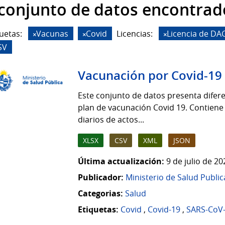
 conjunto de datos encontrad
uetas:
Vacunas
Covid
Licencias:
Licencia de DA
SV
Vacunación por Covid-19
Este conjunto de datos presenta difere
plan de vacunación Covid 19. Contiene
diarios de actos...
XLSX
CSV
XML
JSON
Última actualización:
9 de julio de 2
Publicador:
Ministerio de Salud Public
Categorias:
Salud
Etiquetas:
Covid
,
Covid-19
,
SARS-CoV