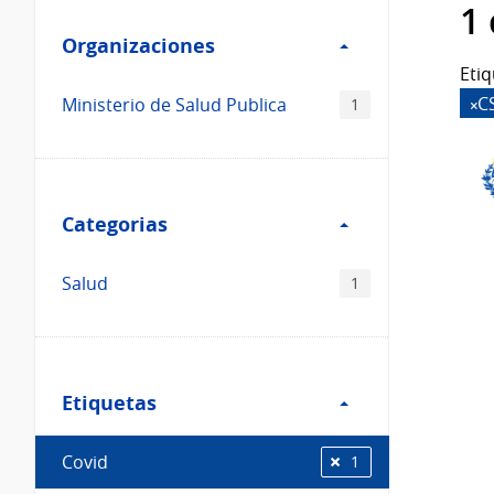
Filtro
datos...
1
Organizaciones
Organizaciones
Etiq
C
Ministerio de Salud Publica
1
Filtro
Categorias
Categorias
Salud
1
Filtro
Etiquetas
Etiquetas
Covid
1