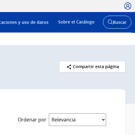
Usua
Menú
Sobre el Catálogo
caciones y uso de datos
Buscar
de
Abrir
buscador
navega
y
Compartir esta página
Ordenar por