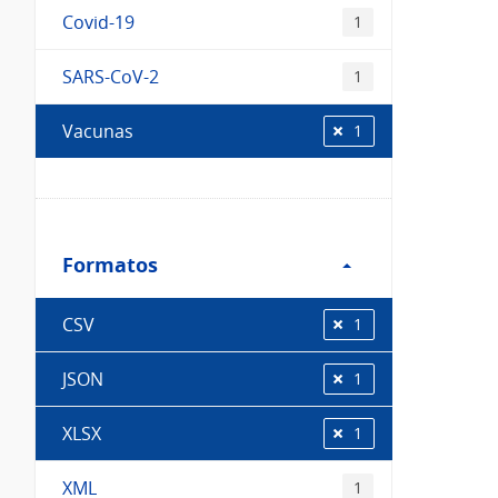
Covid-19
1
SARS-CoV-2
1
Vacunas
1
Filtro
Formatos
Formatos
CSV
1
JSON
1
XLSX
1
XML
1