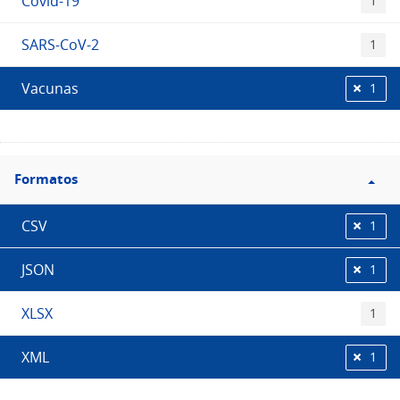
Covid-19
1
SARS-CoV-2
1
Vacunas
1
Filtro
Formatos
Formatos
CSV
1
JSON
1
XLSX
1
XML
1