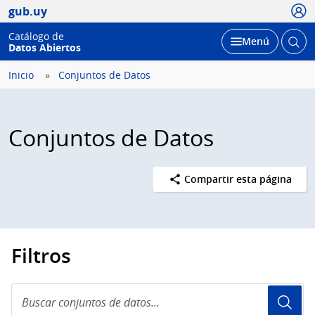
Usua
gub.uy
Catálogo de
Abrir
Desplegar
Menú
Datos Abiertos
busc
Inicio
Conjuntos de Datos
Conjuntos de Datos
Compartir esta página
Filtros
Buscar
conjuntos