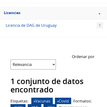
Filtro
Licencias
Licencias
Licencia de DAG de Uruguay
1
Ordenar por
1 conjunto de datos
encontrado
Etiquetas:
Vacunas
Covid
Formatos: