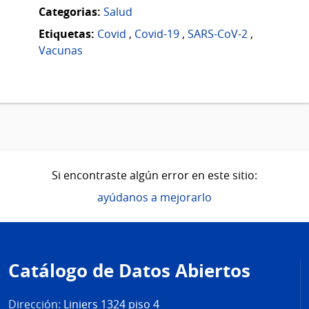
Categorias:
Salud
Etiquetas:
Covid
,
Covid-19
,
SARS-CoV-2
,
Vacunas
Si encontraste algún error en este sitio:
ayúdanos a mejorarlo
Pie
de
Catálogo de Datos Abiertos
página
Dirección:
Liniers 1324 piso 4