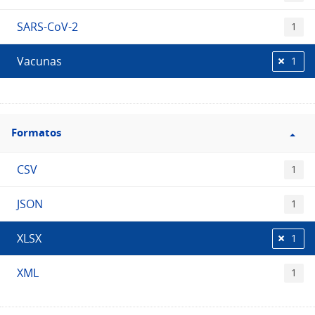
SARS-CoV-2
1
Vacunas
1
Filtro
Formatos
Formatos
CSV
1
JSON
1
XLSX
1
XML
1