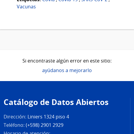
Vacunas
Si encontraste algún error en este sitio:
ayúdanos a mejorarlo
Pie
de
Catálogo de Datos Abiertos
página
Dirección:
Liniers 1324 piso 4
Teléfono:
(+598) 2901 2929
Horario de atención: