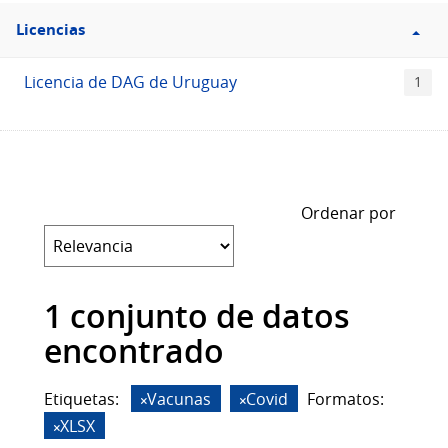
Filtro
Licencias
Licencias
Licencia de DAG de Uruguay
1
Ordenar por
1 conjunto de datos
encontrado
Etiquetas:
Vacunas
Covid
Formatos:
XLSX