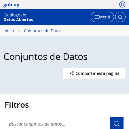
Usua
gub.uy
Catálogo de
Abrir
Desplegar
Menú
Datos Abiertos
busc
Inicio
Conjuntos de Datos
Conjuntos de Datos
Compartir esta página
Filtros
Buscar
conjuntos