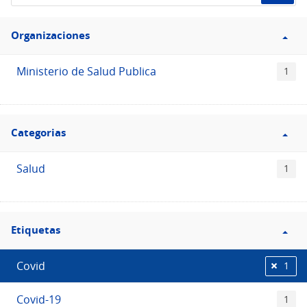
de
Filtro
datos...
Organizaciones
Organizaciones
Ministerio de Salud Publica
1
Filtro
Categorias
Categorias
Salud
1
Filtro
Etiquetas
Etiquetas
Covid
1
Covid-19
1