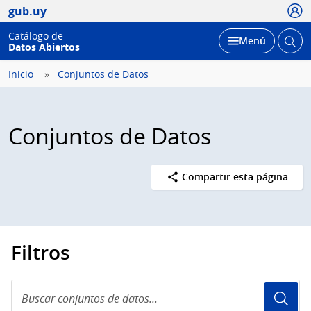
Usua
gub.uy
Catálogo de
Abrir
Desplegar
Menú
Datos Abiertos
busc
Inicio
Conjuntos de Datos
Conjuntos de Datos
Compartir esta página
Filtros
Buscar
conjuntos