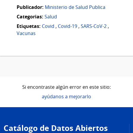
Publicador:
Ministerio de Salud Publica
Categorias:
Salud
Etiquetas:
Covid
,
Covid-19
,
SARS-CoV-2
,
Vacunas
Si encontraste algún error en este sitio:
ayúdanos a mejorarlo
Pie
de
Catálogo de Datos Abiertos
página