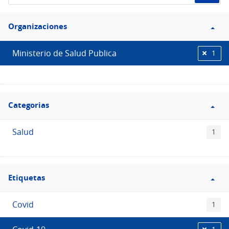
de
Filtro
datos...
Organizaciones
Organizaciones
Ministerio de Salud Publica
1
Filtro
Categorias
Categorias
Salud
1
Filtro
Etiquetas
Etiquetas
Covid
1