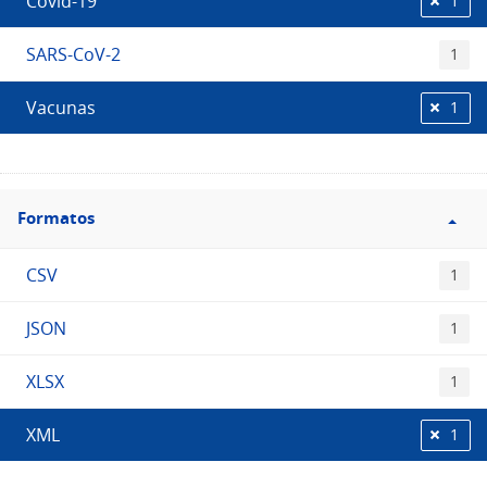
Covid-19
1
SARS-CoV-2
1
Vacunas
1
Filtro
Formatos
Formatos
CSV
1
JSON
1
XLSX
1
XML
1