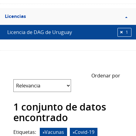
Filtro
Licencias
Licencias
Licencia de DAG de Uruguay
1
Ordenar por
1 conjunto de datos
encontrado
Etiquetas:
Vacunas
Covid-19