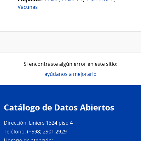
Vacunas
Si encontraste algún error en este sitio:
ayúdanos a mejorarlo
Pie
de
Catálogo de Datos Abiertos
página
Dirección:
Liniers 1324 piso 4
Teléfono:
(+598) 2901 2929
Horario de atención: