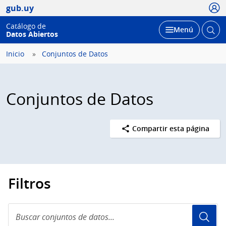
Usua
gub.uy
Catálogo de
Abrir
Desplegar
Menú
Datos Abiertos
busc
Inicio
Conjuntos de Datos
Conjuntos de Datos
Compartir esta página
Filtros
Buscar
conjuntos