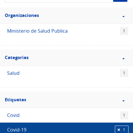
de
Filtro
datos...
Organizaciones
Organizaciones
Ministerio de Salud Publica
1
Filtro
Categorias
Categorias
Salud
1
Filtro
Etiquetas
Etiquetas
Covid
1
Covid-19
1