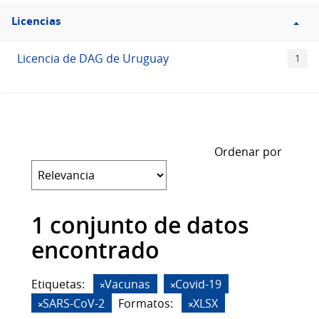
Filtro
Licencias
Licencias
Licencia de DAG de Uruguay
1
Ordenar por
1 conjunto de datos
encontrado
Etiquetas:
Vacunas
Covid-19
SARS-CoV-2
Formatos:
XLSX