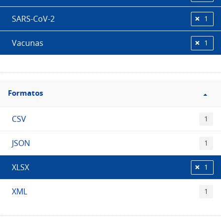
SARS-CoV-2
1
Vacunas
1
Filtro
Formatos
Formatos
CSV
1
JSON
1
XLSX
1
XML
1