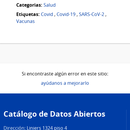
Categorias:
Salud
Etiquetas:
Covid
,
Covid-19
,
SARS-CoV-2
,
Vacunas
Si encontraste algún error en este sitio:
ayúdanos a mejorarlo
Pie
de
Catálogo de Datos Abiertos
página
Dirección:
Liniers 1324 piso 4