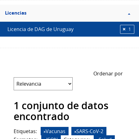
Filtro
Licencias
Licencias
Licencia de DAG de Uruguay
1
Ordenar por
1 conjunto de datos
encontrado
Etiquetas:
Vacunas
SARS-CoV-2