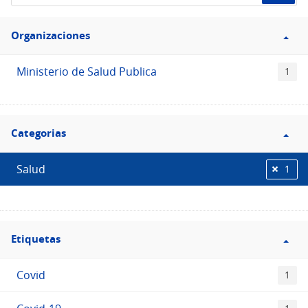
de
Filtro
datos...
Organizaciones
Organizaciones
Ministerio de Salud Publica
1
Filtro
Categorias
Categorias
Salud
1
Filtro
Etiquetas
Etiquetas
Covid
1