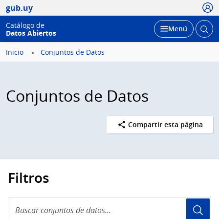
Usua
gub.uy
Catálogo de
Abrir
Desplegar
Menú
Datos Abiertos
busc
Inicio
Conjuntos de Datos
Conjuntos de Datos
Compartir esta página
Filtros
Buscar
conjuntos