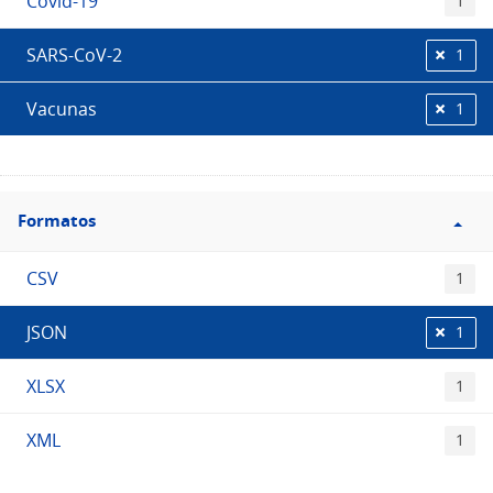
Covid-19
1
SARS-CoV-2
1
Vacunas
1
Filtro
Formatos
Formatos
CSV
1
JSON
1
XLSX
1
XML
1