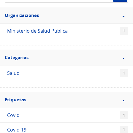
de
Filtro
datos...
Organizaciones
Organizaciones
Ministerio de Salud Publica
1
Filtro
Categorias
Categorias
Salud
1
Filtro
Etiquetas
Etiquetas
Covid
1
Covid-19
1