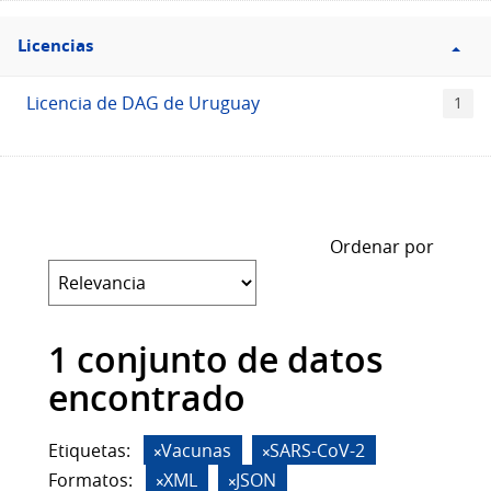
Filtro
Licencias
Licencias
Licencia de DAG de Uruguay
1
Ordenar por
1 conjunto de datos
encontrado
Etiquetas:
Vacunas
SARS-CoV-2
Formatos:
XML
JSON