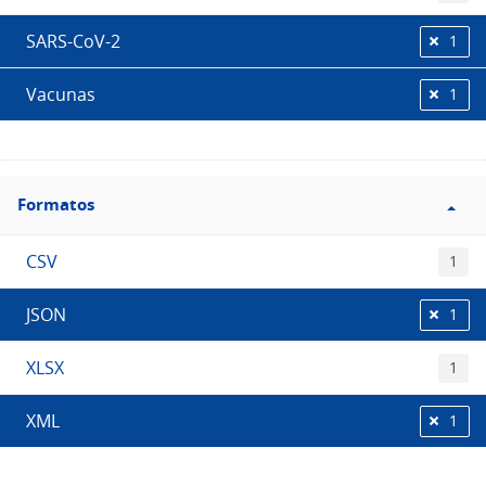
SARS-CoV-2
1
Vacunas
1
Filtro
Formatos
Formatos
CSV
1
JSON
1
XLSX
1
XML
1