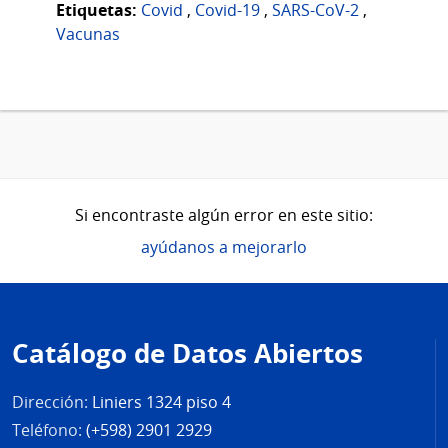
Etiquetas:
Covid
,
Covid-19
,
SARS-CoV-2
,
Vacunas
Si encontraste algún error en este sitio:
ayúdanos a mejorarlo
Pie
de
Catálogo de Datos Abiertos
página
Dirección:
Liniers 1324 piso 4
Teléfono:
(+598) 2901 2929