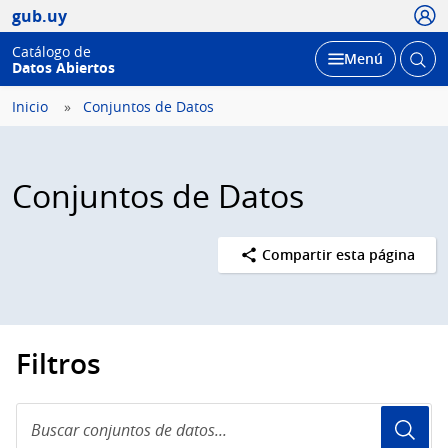
Usua
gub.uy
Catálogo de
Abrir
Desplegar
Menú
Datos Abiertos
busc
Inicio
Conjuntos de Datos
Conjuntos de Datos
Compartir esta página
Filtros
Buscar
conjuntos