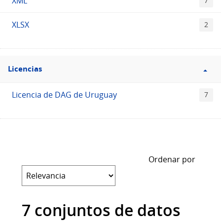
XML
7
XLSX
2
Filtro
Licencias
Licencias
Licencia de DAG de Uruguay
7
Ordenar por
7 conjuntos de datos