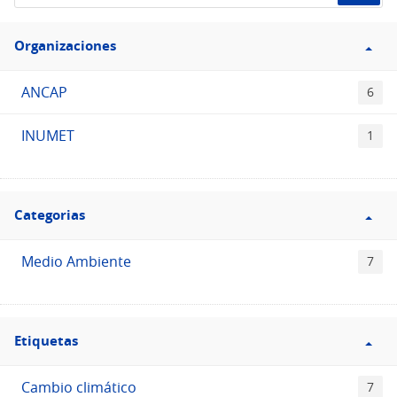
de
Filtro
datos...
Organizaciones
Organizaciones
ANCAP
6
INUMET
1
Filtro
Categorias
Categorias
Medio Ambiente
7
Filtro
Etiquetas
Etiquetas
Cambio climático
7