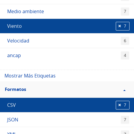
Medio ambiente
7
Viento
7
Velocidad
6
ancap
4
Mostrar Más Etiquetas
Filtro
Formatos
Formatos
CSV
7
JSON
7