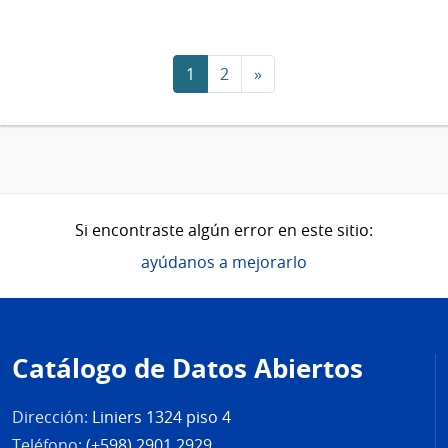
1
2
»
Si encontraste algún error en este sitio:
ayúdanos a mejorarlo
Pie
de
Catálogo de Datos Abiertos
página
Dirección:
Liniers 1324 piso 4
Teléfono:
(+598) 2901 2929