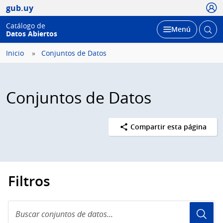
Usua
gub.uy
Catálogo de
Abrir
Desplegar
Menú
Datos Abiertos
busc
Inicio
Conjuntos de Datos
Conjuntos de Datos
Compartir esta página
Filtros
Buscar
conjuntos